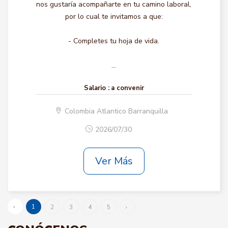
nos gustaría acompañarte en tu camino laboral,
por lo cual te invitamos a que:
- Completes tu hoja de vida.
...
Salario :
a convenir
Colombia Atlantico Barranquilla
2026/07/30
Ver Más
‹
1
2
3
4
5
›