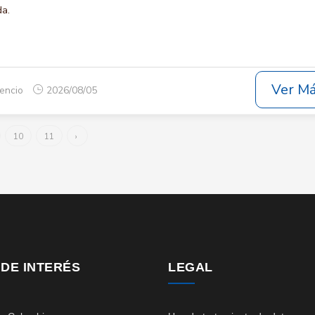
da.
Ver M
cencio
2026/08/05
10
11
›
 DE INTERÉS
LEGAL