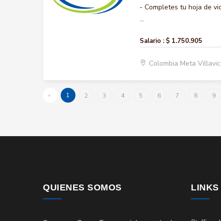
- Completes tu hoja de vi
...
Salario :
$ 1.750.905
Colombia Meta Villavi
‹
1
2
3
4
5
6
7
8
9
QUIENES SOMOS
LINKS