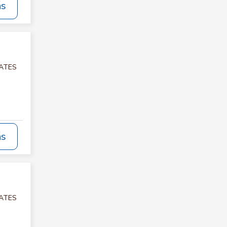
ás
LATES
ás
LATES