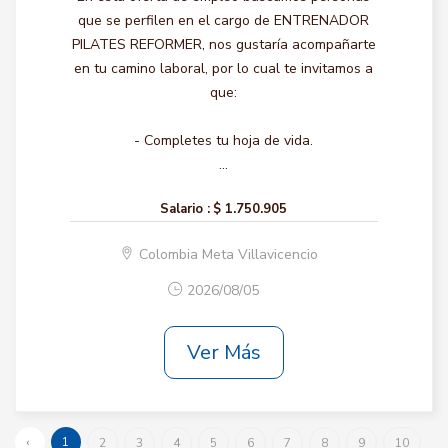
que se perfilen en el cargo de ENTRENADOR
PILATES REFORMER, nos gustaría acompañarte
en tu camino laboral, por lo cual te invitamos a
que:
- Completes tu hoja de vida.
...
Salario :
$ 1.750.905
Colombia Meta Villavicencio
2026/08/05
Ver Más
‹
1
2
3
4
5
6
7
8
9
10