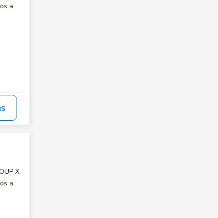
mos a
ás
ROUP X
mos a