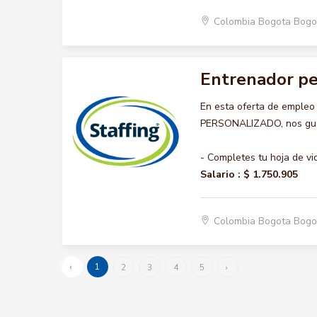
Colombia Bogota Bogo
Entrenador pe
En esta oferta de emple
PERSONALIZADO, nos gusta
- Completes tu hoja de vi
Salario :
$ 1.750.905
Colombia Bogota Bogo
‹
1
2
3
4
5
›