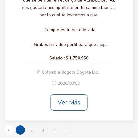
que se perfilen en el cargo de VENDEDOR (A),
nos gustaría acompañarte en tu camino laboral,
por lo cual te invitamos a que:
- Completes tu hoja de vida.
- Grabes un video perfil para que mej...
Salario :
$ 1.750.950
Colombia Bogota Bogota D.c.
2026/08/03
Ver Más
‹
1
2
3
4
›