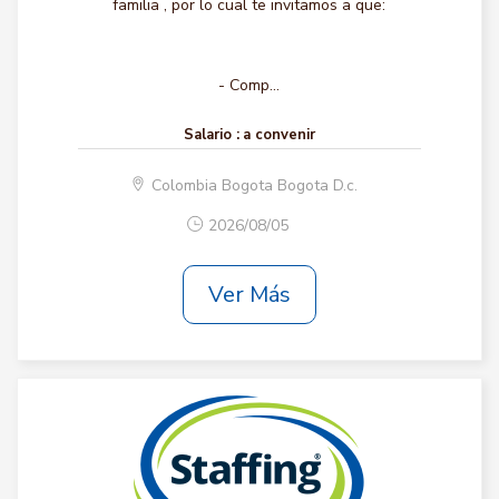
familia , por lo cual te invitamos a que:
- Comp...
Salario :
a convenir
Colombia Bogota Bogota D.c.
2026/08/05
Ver Más