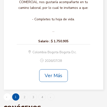
COMERCIAL, nos gustaría acompañarte en tu
camino laboral, por lo cual te invitamos a que:
- Completes tu hoja de vida.
...
Salario :
$ 1.750.905
Colombia Bogota Bogota D.c.
2026/07/28
Ver Más
‹
1
2
3
4
›