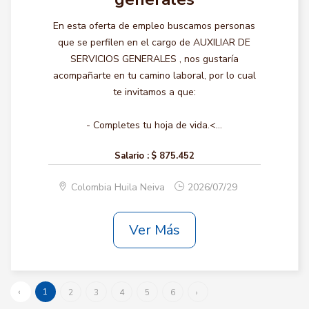
En esta oferta de empleo buscamos personas
que se perfilen en el cargo de AUXILIAR DE
SERVICIOS GENERALES , nos gustaría
acompañarte en tu camino laboral, por lo cual
te invitamos a que:
- Completes tu hoja de vida.<...
Salario :
$ 875.452
Colombia Huila Neiva
2026/07/29
Ver Más
‹
1
2
3
4
5
6
›