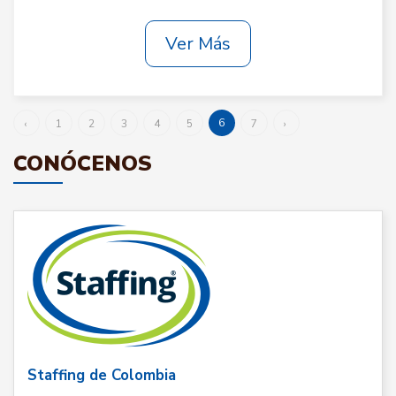
Ver Más
6
‹
1
2
3
4
5
7
›
CONÓCENOS
Staffing de Colombia