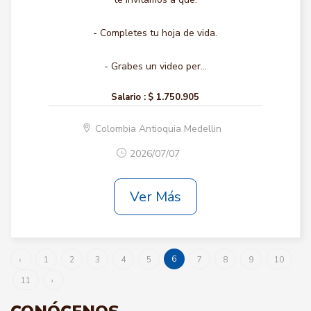
- Completes tu hoja de vida.
- Grabes un video per...
Salario :
$ 1.750.905
Colombia Antioquia Medellin
2026/07/07
Ver Más
6
‹
1
2
3
4
5
7
8
9
10
11
›