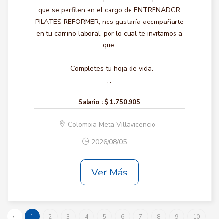
que se perfilen en el cargo de ENTRENADOR
PILATES REFORMER, nos gustaría acompañarte
en tu camino laboral, por lo cual te invitamos a
que:
- Completes tu hoja de vida.
...
Salario :
$ 1.750.905
Colombia Meta Villavicencio
2026/08/05
Ver Más
‹
1
2
3
4
5
6
7
8
9
10