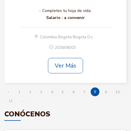
- Completes tu hoja de vida.
Salario :
a convenir
Colombia Bogota Bogota D.c.
2026/06/03
Ver Más
8
‹
1
2
3
4
5
6
7
9
10
11
›
CONÓCENOS