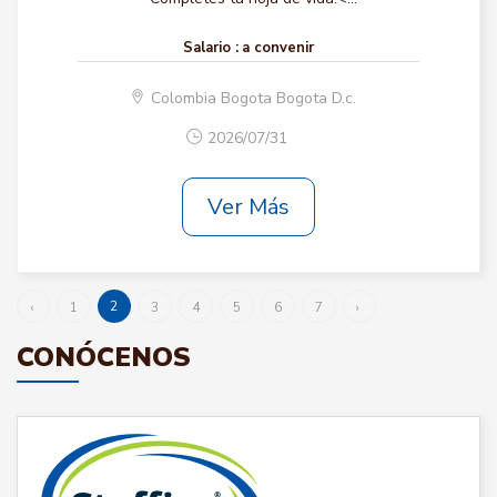
Salario :
a convenir
Colombia Bogota Bogota D.c.
2026/07/31
Ver Más
2
‹
1
3
4
5
6
7
›
CONÓCENOS