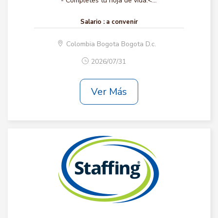
- Completes tu hoja de vida.<...
Salario :
a convenir
Colombia Bogota Bogota D.c.
2026/07/31
Ver Más