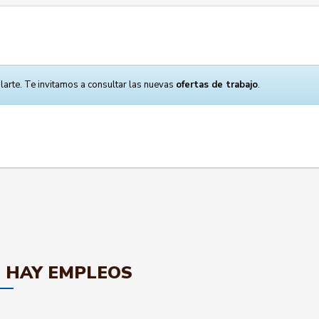
larte. Te invitamos a consultar las nuevas
ofertas de trabajo
.
 HAY EMPLEOS