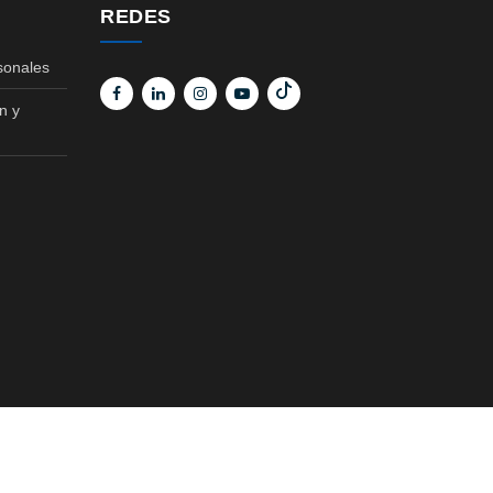
REDES
sonales
n y