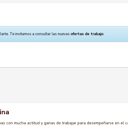
larte. Te invitamos a consultar las nuevas
ofertas de trabajo
.
ina
s con mucha actitud y ganas de trabajar para desempeñarse en el c