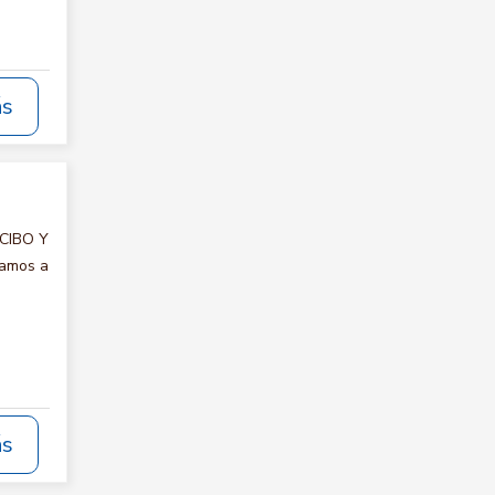
ás
ECIBO Y
tamos a
ás