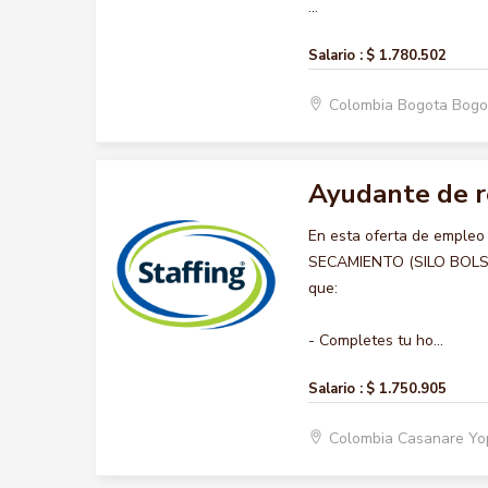
...
Salario :
$ 1.780.502
Colombia Bogota Bogo
Ayudante de re
En esta oferta de emple
SECAMIENTO (SILO BOLSA),
que:
- Completes tu ho...
Salario :
$ 1.750.905
Colombia Casanare Y