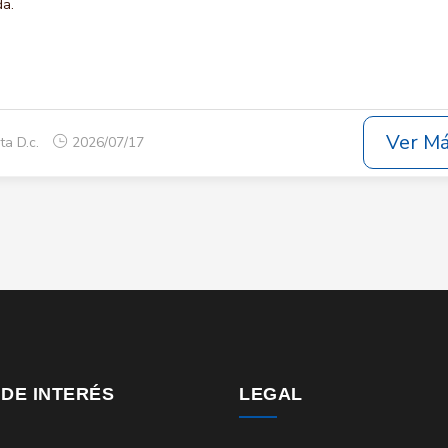
da.
Ver M
ta D.c.
2026/07/17
 DE INTERÉS
LEGAL