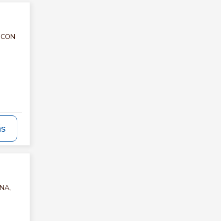
C CON
ás
INA,