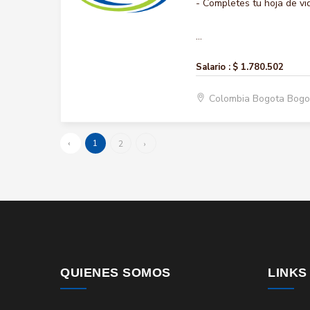
- Completes tu hoja de vi
...
Salario :
$ 1.780.502
Colombia Bogota Bogo
‹
1
2
›
QUIENES SOMOS
LINKS