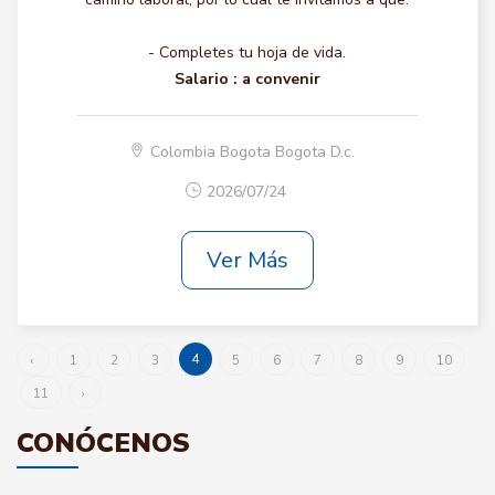
- Completes tu hoja de vida.
Salario :
a convenir
Colombia Bogota Bogota D.c.
2026/07/24
Ver Más
4
‹
1
2
3
5
6
7
8
9
10
11
›
CONÓCENOS