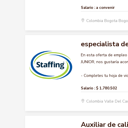
Salario :
a convenir
Colombia Bogota Bogo
especialista d
En esta oferta de emple
JUNIOR, nos gustaría acom
- Completes tu hoja de vid
Salario :
$ 1.780.502
Colombia Valle Del C
Auxiliar de cal