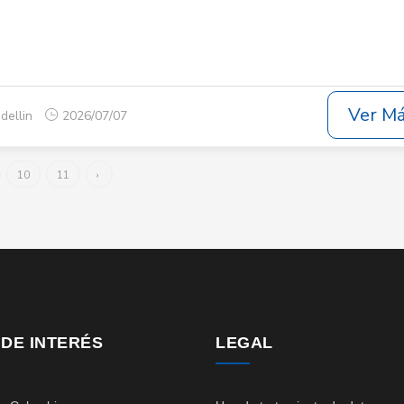
Ver M
dellin
2026/07/07
10
11
›
 DE INTERÉS
LEGAL