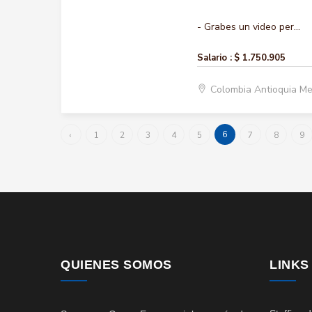
- Grabes un video per...
Salario :
$ 1.750.905
Colombia Antioquia Me
6
‹
1
2
3
4
5
7
8
9
QUIENES SOMOS
LINKS