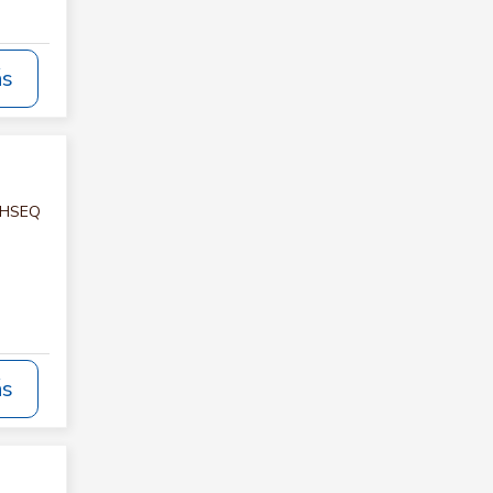
ás
E HSEQ
ás