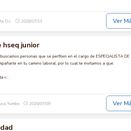
Ver M
ta D.c.
2026/07/13
e hseq junior
o buscamos personas que se perfilen en el cargo de ESPECIALISTA D
pañarte en tu camino laboral, por lo cual te invitamos a que:
a.<...
Ver M
auca Yumbo
2026/07/09
idad