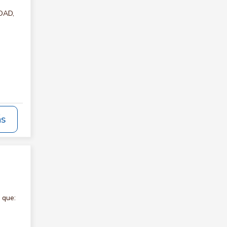
IDAD,
ás
 que: