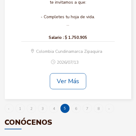
te invitamos a que:
- Completes tu hoja de vida.
...
Salario :
$ 1.750.905
Colombia Cundinamarca Zipaquira
2026/07/13
Ver Más
5
‹
1
2
3
4
6
7
8
›
CONÓCENOS