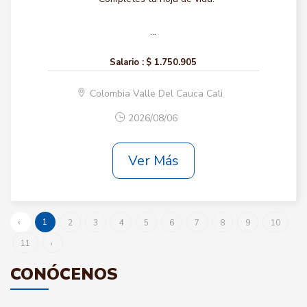
...
Salario :
$ 1.750.905
Colombia Valle Del Cauca Cali
2026/08/06
Ver Más
‹
1
2
3
4
5
6
7
8
9
10
11
›
CONÓCENOS