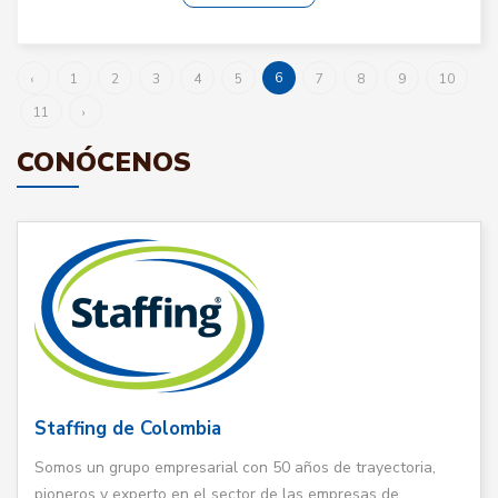
6
‹
1
2
3
4
5
7
8
9
10
11
›
CONÓCENOS
Staffing de Colombia
Somos un grupo empresarial con 50 años de trayectoria,
pioneros y experto en el sector de las empresas de