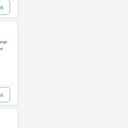
ás
argo
e:
ás