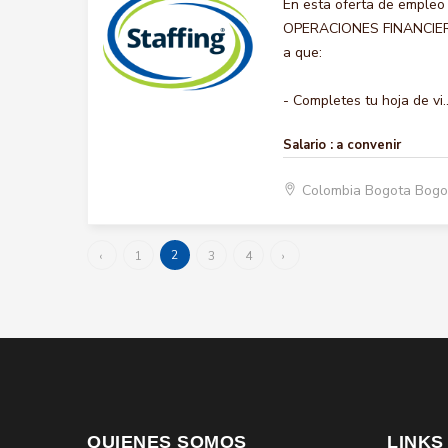
En esta oferta de empleo
OPERACIONES FINANCIERAS,
a que:
- Completes tu hoja de vi..
Salario :
a convenir
Colombia Bogota Bogo
2
‹
1
3
4
›
QUIENES SOMOS
LINKS