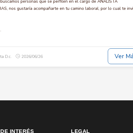
 buscamos personas que se perfilen en el cargo de ANALISTA
 nos gustaría acompañarte en tu camino laboral, por lo cual te inv
.
Ver M
ta D.c.
2026/06/26
 DE INTERÉS
LEGAL