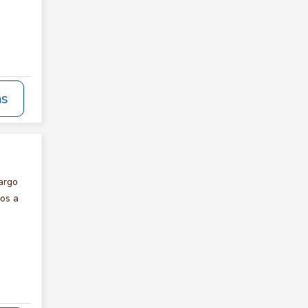
ás
argo
mos a