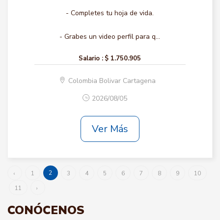
- Completes tu hoja de vida.
- Grabes un video perfil para q...
Salario :
$ 1.750.905
Colombia Bolivar Cartagena
2026/08/05
Ver Más
2
‹
1
3
4
5
6
7
8
9
10
11
›
CONÓCENOS