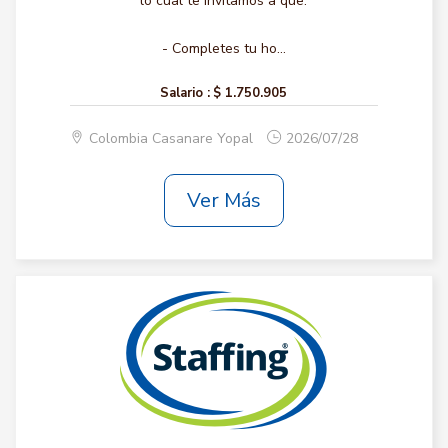
lo cual te invitamos a que:
- Completes tu ho...
Salario :
$ 1.750.905
Colombia Casanare Yopal
2026/07/28
Ver Más