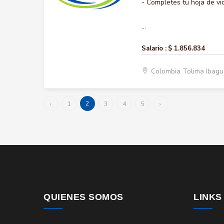
- Completes tu hoja de vi
...
Salario :
$ 1.856.834
Colombia Tolima Ibag
2
‹
1
3
4
5
›
QUIENES SOMOS
LINKS