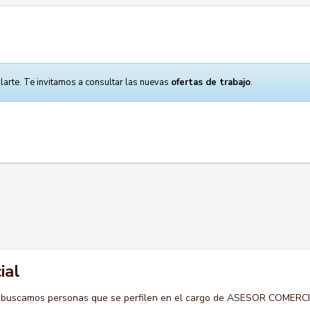
larte. Te invitamos a consultar las nuevas
ofertas de trabajo
.
ial
o buscamos personas que se perfilen en el cargo de ASESOR COMERCI