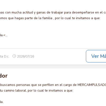
s con mucha actitud y ganas de trabajar para desempeñarse en el c
s que hagas parte de la familia , por lo cual te invitamos a que:
a.<...
Ver M
ta D.c.
2026/07/16
dor
o buscamos personas que se perfilen en el cargo de MERCAIMPULSAD
u camino laboral, por lo cual te invitamos a que:
da.