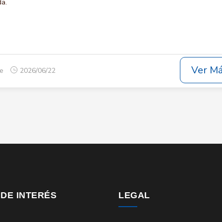
da.
Ver M
ue
2026/06/22
 DE INTERÉS
LEGAL