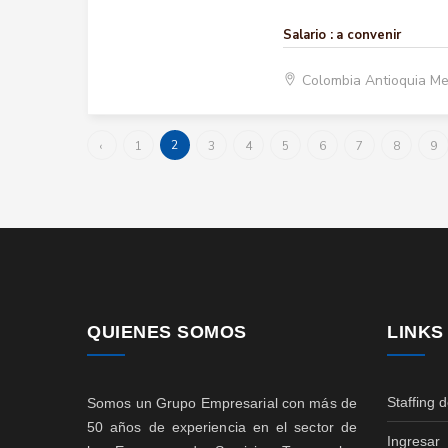
Salario :
a convenir
Colombia Antioquia Me
2
‹
1
3
4
5
6
7
8
9
QUIENES SOMOS
LINKS
Staffing 
Somos un Grupo Empresarial con más de
50 años de experiencia en el sector de
Ingresar