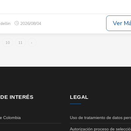
Ver M
dellin
2026/08/04
10
11
›
 DE INTERÉS
LEGAL
de Colombia
Uso de tratamiento de datos per
Autorización proceso de selecció