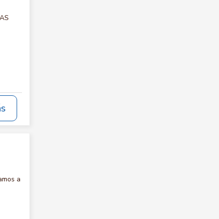
TAS
ás
tamos a