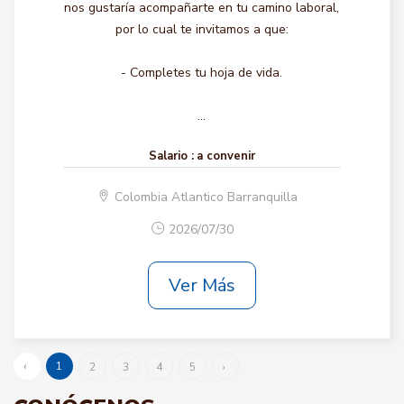
nos gustaría acompañarte en tu camino laboral,
por lo cual te invitamos a que:
- Completes tu hoja de vida.
...
Salario :
a convenir
Colombia Atlantico Barranquilla
2026/07/30
Ver Más
‹
1
2
3
4
5
›