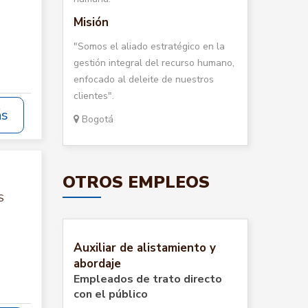
Misión
"Somos el aliado estratégico en la
gestión integral del recurso humano,
enfocado al deleite de nuestros
clientes".
ás
Bogotá
OTROS EMPLEOS
S
Auxiliar de alistamiento y
abordaje
Empleados de trato directo
con el público