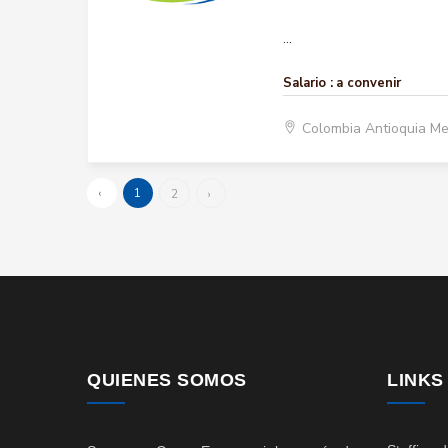
...
Salario :
a convenir
Colombia Antioquia Me
‹
1
2
›
QUIENES SOMOS
LINKS