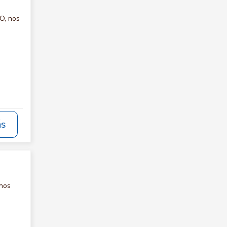
O, nos
ás
 nos