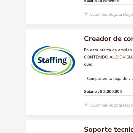
Salario :
a convenir
Colombia Bogota Bogo
Creador de co
En esta oferta de emple
CONTENIDO AUDIOVISUAL, n
que:
- Completes tu hoja de vid
Salario :
$ 3.000.000
Colombia Bogota Bogo
Soporte tecni