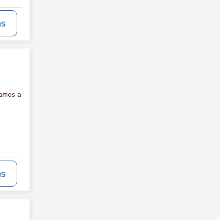
ás
tamos a
ás