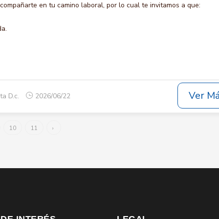
ompañarte en tu camino laboral, por lo cual te invitamos a que:
da.
Ver M
ta D.c.
2026/06/22
10
11
›