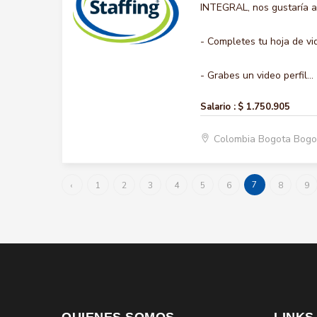
INTEGRAL, nos gustaría ac
- Completes tu hoja de vi
- Grabes un video perfil...
Salario :
$ 1.750.905
Colombia Bogota Bogo
7
‹
1
2
3
4
5
6
8
9