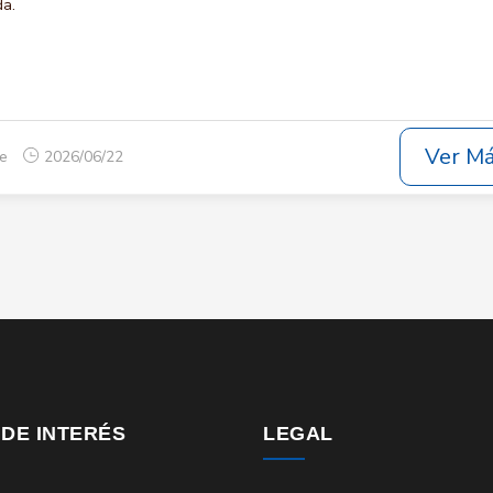
da.
Ver M
ue
2026/06/22
 DE INTERÉS
LEGAL