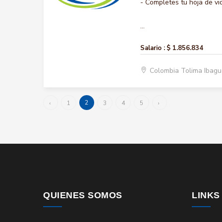
- Completes tu hoja de vi
...
Salario :
$ 1.856.834
Colombia Tolima Ibag
2
‹
1
3
4
5
›
QUIENES SOMOS
LINKS