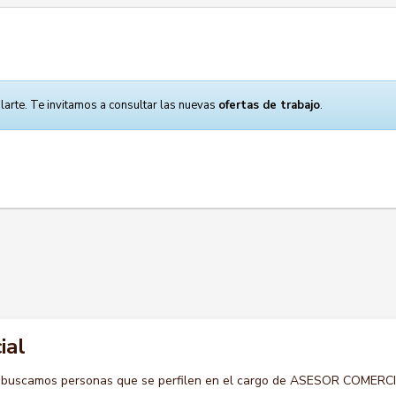
larte. Te invitamos a consultar las nuevas
ofertas de trabajo
.
ial
o buscamos personas que se perfilen en el cargo de ASESOR COMERCI