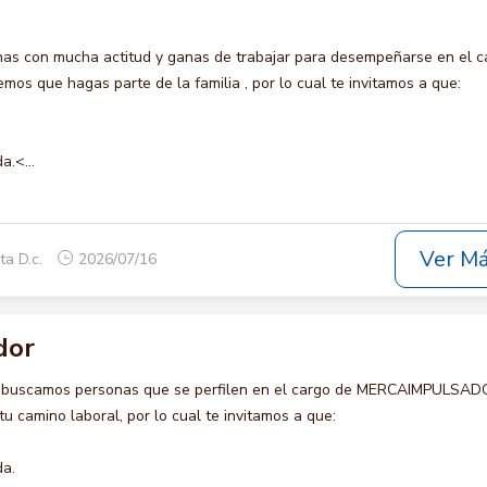
s con mucha actitud y ganas de trabajar para desempeñarse en el c
s que hagas parte de la familia , por lo cual te invitamos a que:
a.<...
Ver M
ta D.c.
2026/07/16
dor
o buscamos personas que se perfilen en el cargo de MERCAIMPULSAD
u camino laboral, por lo cual te invitamos a que:
da.