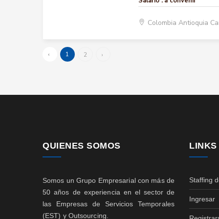
Salario :
a convenir
Colombia Antioquia C
‹
1
2
›
QUIENES SOMOS
LINKS
Staffing 
Somos un Grupo Empresarial con más de
50 años de experiencia en el sector de
Ingresar
las Empresas de Servicios Temporales
(EST) y Outsourcing.
Registrar