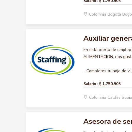
Salario :
$ 1.750.905
Colombia Bogota Bogo
Auxiliar gener
En esta oferta de emple
ALIMENTACION, nos gustar
- Completes tu hoja de vi..
Salario :
$ 1.750.905
Colombia Caldas Supi
Asesora de ser