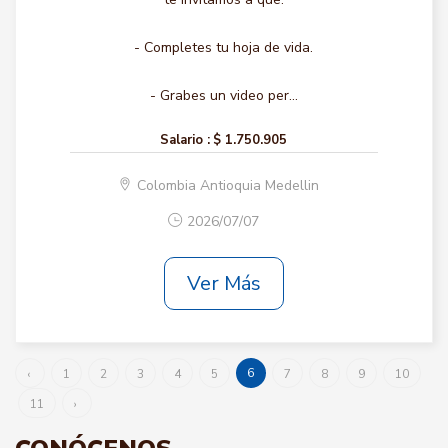
- Completes tu hoja de vida.
- Grabes un video per...
Salario :
$ 1.750.905
Colombia Antioquia Medellin
2026/07/07
Ver Más
6
‹
1
2
3
4
5
7
8
9
10
11
›