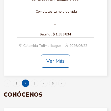
- Completes tu hoja de vida.
...
Salario :
$ 1.856.834
Colombia Tolima Ibague
2026/06/22
Ver Más
2
‹
1
3
4
5
›
CONÓCENOS