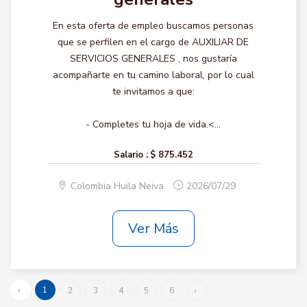
En esta oferta de empleo buscamos personas
que se perfilen en el cargo de AUXILIAR DE
SERVICIOS GENERALES , nos gustaría
acompañarte en tu camino laboral, por lo cual
te invitamos a que:
- Completes tu hoja de vida.<...
Salario :
$ 875.452
Colombia Huila Neiva
2026/07/29
Ver Más
‹
1
2
3
4
5
6
›