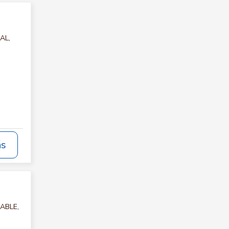
AL,
ás
TABLE,