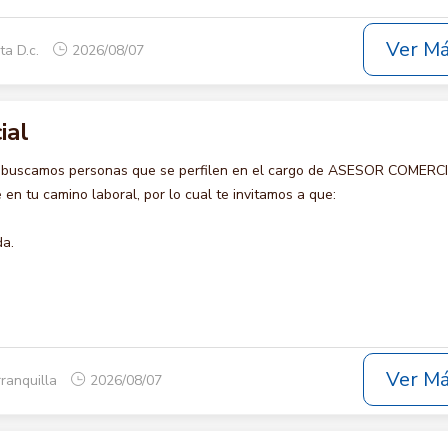
Ver M
ta D.c.
2026/08/07
ial
o buscamos personas que se perfilen en el cargo de ASESOR COMERCI
en tu camino laboral, por lo cual te invitamos a que:
da.
Ver M
rranquilla
2026/08/07