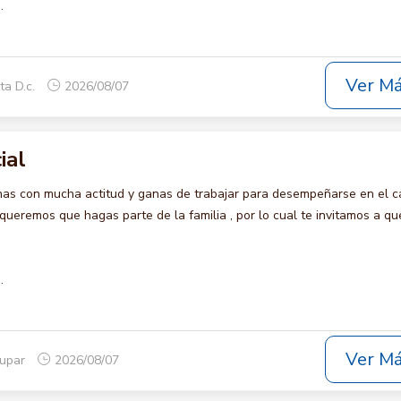
.
Ver M
ta D.c.
2026/08/07
ial
s con mucha actitud y ganas de trabajar para desempeñarse en el c
remos que hagas parte de la familia , por lo cual te invitamos a qu
.
Ver M
dupar
2026/08/07