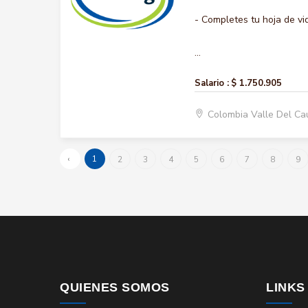
- Completes tu hoja de vi
...
Salario :
$ 1.750.905
Colombia Valle Del Ca
‹
1
2
3
4
5
6
7
8
9
QUIENES SOMOS
LINKS