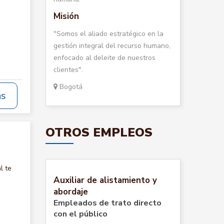
Misión
"Somos el aliado estratégico en la
gestión integral del recurso humano,
enfocado al deleite de nuestros
clientes".
Bogotá
ás
OTROS EMPLEOS
l te
Auxiliar de alistamiento y
abordaje
Empleados de trato directo
con el público