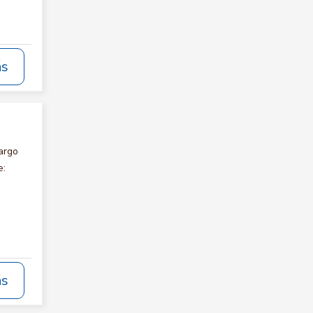
ás
argo
e:
ás