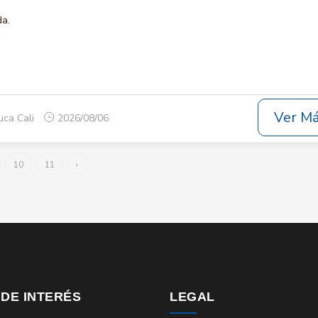
da.
Ver M
uca Cali
2026/08/06
10
11
›
 DE INTERÉS
LEGAL