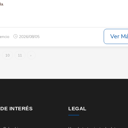
da.
Ver M
cencio
2026/08/05
10
11
›
 DE INTERÉS
LEGAL