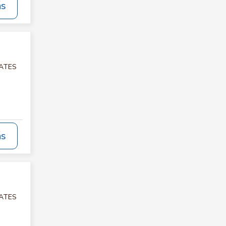
ás
LATES
ás
LATES