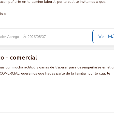
compañarte en tu camino laboral, por lo cual te invitamos a que:
a.<...
Ver M
nder Abrego
2026/08/07
o - comercial
s con mucha actitud y ganas de trabajar para desempeñarse en el c
ERCIAL, queremos que hagas parte de la familia , por lo cual te