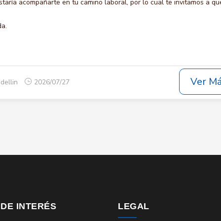
ría acompañarte en tu camino laboral, por lo cual te invitamos a qu
da.
Ver M
dellin
2026/07/27
 DE INTERÉS
LEGAL