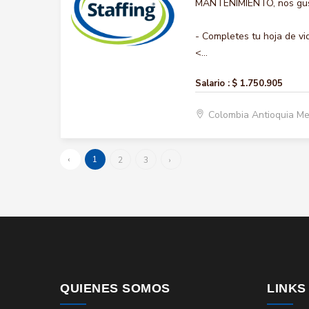
MANTENIMIENTO, nos gusta
- Completes tu hoja de vi
<...
Salario :
$ 1.750.905
Colombia Antioquia Me
‹
1
2
3
›
QUIENES SOMOS
LINKS