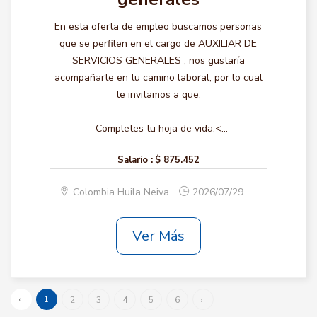
En esta oferta de empleo buscamos personas
que se perfilen en el cargo de AUXILIAR DE
SERVICIOS GENERALES , nos gustaría
acompañarte en tu camino laboral, por lo cual
te invitamos a que:
- Completes tu hoja de vida.<...
Salario :
$ 875.452
Colombia Huila Neiva
2026/07/29
Ver Más
‹
1
2
3
4
5
6
›