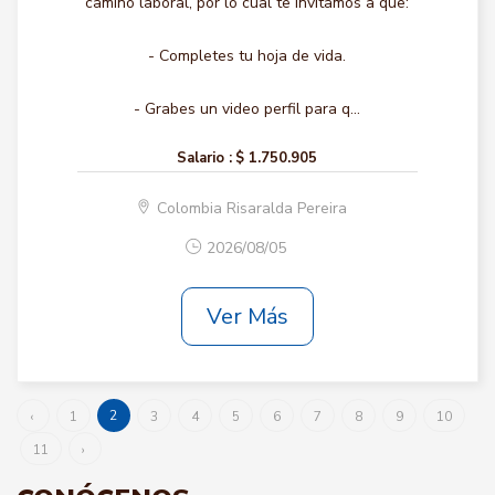
camino laboral, por lo cual te invitamos a que:
- Completes tu hoja de vida.
- Grabes un video perfil para q...
Salario :
$ 1.750.905
Colombia Risaralda Pereira
2026/08/05
Ver Más
2
‹
1
3
4
5
6
7
8
9
10
11
›