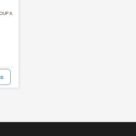
ROUP X,
ás