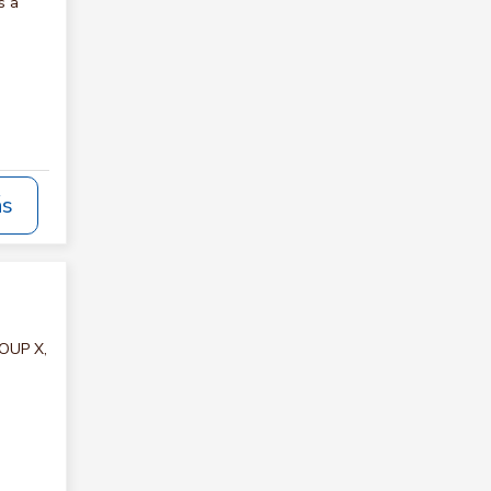
s a
ás
ROUP X,