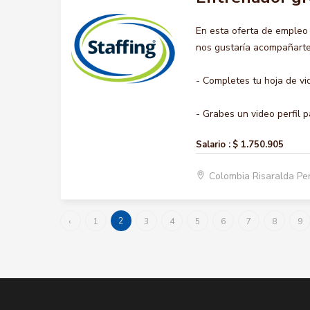
En esta oferta de emple
nos gustaría acompañarte 
- Completes tu hoja de vi
- Grabes un video perfil pa
Salario :
$ 1.750.905
Colombia Risaralda Pe
2
‹
1
3
4
5
6
7
8
9