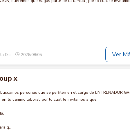
N, queremos que hagas parte de la familia , por lo cual te invitamo
Ver M
ta D.c.
2026/08/05
oup x
o buscamos personas que se perfilen en el cargo de ENTRENADOR G
en tu camino laboral, por lo cual te invitamos a que:
da.
ra q...