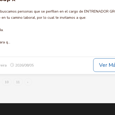
o buscamos personas que se perfilen en el cargo de ENTRENADOR G
en tu camino laboral, por lo cual te invitamos a que:
da.
ra q...
Ver M
reira
2026/08/05
10
11
›