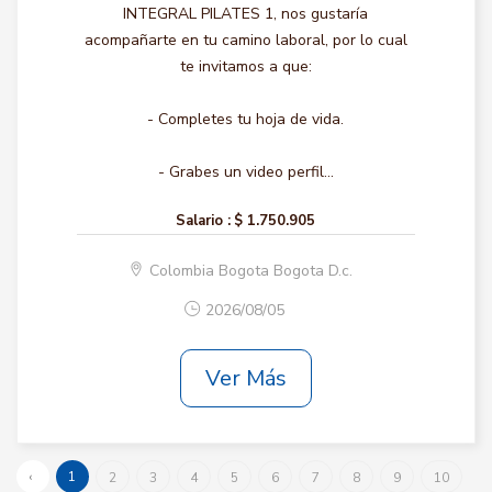
INTEGRAL PILATES 1, nos gustaría
acompañarte en tu camino laboral, por lo cual
te invitamos a que:
- Completes tu hoja de vida.
- Grabes un video perfil...
Salario :
$ 1.750.905
Colombia Bogota Bogota D.c.
2026/08/05
Ver Más
‹
1
2
3
4
5
6
7
8
9
10