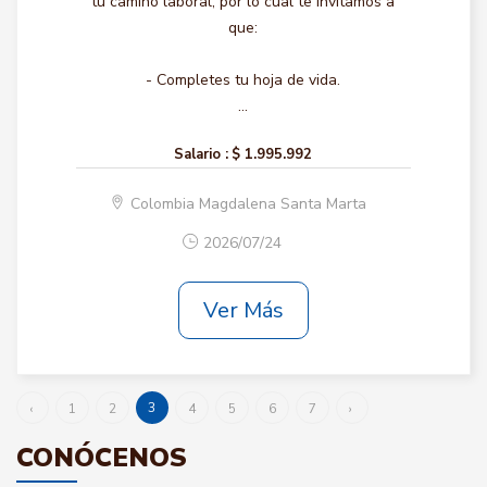
tu camino laboral, por lo cual te invitamos a
que:
- Completes tu hoja de vida.
...
Salario :
$ 1.995.992
Colombia Magdalena Santa Marta
2026/07/24
Ver Más
3
‹
1
2
4
5
6
7
›
CONÓCENOS