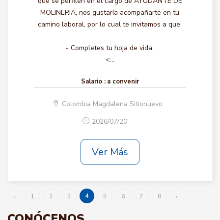
que se perfilen en el cargo de AYUDANTE DE
MOLINERIA, nos gustaría acompañarte en tu
camino laboral, por lo cual te invitamos a que:
- Completes tu hoja de vida.
<...
Salario :
a convenir
Colombia Magdalena Sitionuevo
2026/07/20
Ver Más
4
‹
1
2
3
5
6
7
8
›
CONÓCENOS