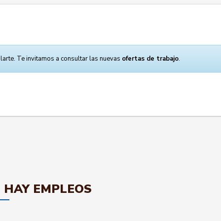
larte. Te invitamos a consultar las nuevas
ofertas de trabajo
.
 HAY EMPLEOS