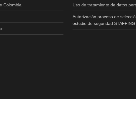
de Colombia
Uso de tratamiento de datos per
Autorización proceso de selecció
estudio de seguridad STAFFING
se
Copyright © 2020 All Rights Reserved.Realizado Por
T3RS