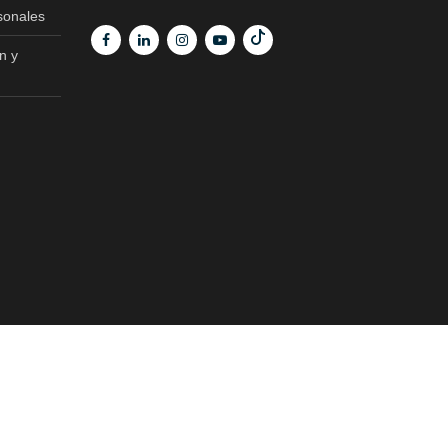
sonales
n y