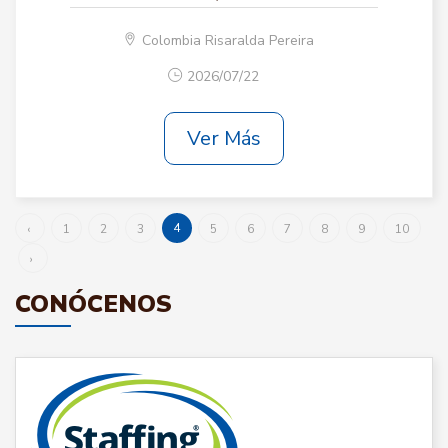
Colombia Risaralda Pereira
2026/07/22
Ver Más
4
‹
1
2
3
5
6
7
8
9
10
›
CONÓCENOS