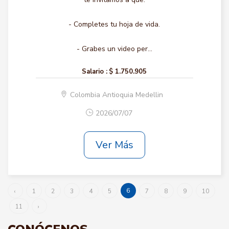
- Completes tu hoja de vida.
- Grabes un video per...
Salario :
$ 1.750.905
Colombia Antioquia Medellin
2026/07/07
Ver Más
6
‹
1
2
3
4
5
7
8
9
10
11
›