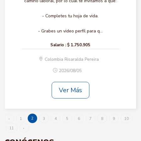
camino laboral, por lo cual te invitamos a que:
- Completes tu hoja de vida.
- Grabes un video perfil para q...
Salario :
$ 1.750.905
Colombia Risaralda Pereira
2026/08/05
Ver Más
2
‹
1
3
4
5
6
7
8
9
10
11
›