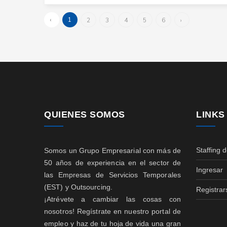
‹
1
2
3
4
5
6
›
QUIENES SOMOS
LINKS
Staffing 
Somos un Grupo Empresarial con más de
50 años de experiencia en el sector de
Ingresar
las Empresas de Servicios Temporales
(EST) y Outsourcing.
Registrar
¡Atrévete a cambiar las cosas con
nosotros! Regístrate en nuestro portal de
empleo y haz de tu hoja de vida una gran