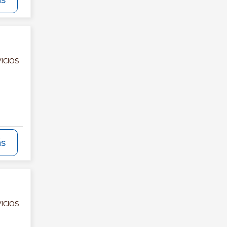
ás
VICIOS
ás
VICIOS