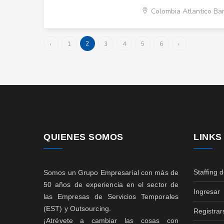
Colombia Atlantico Ba
2
‹
1
3
4
5
6
›
QUIENES SOMOS
LINKS
Staffing 
Somos un Grupo Empresarial con más de
50 años de experiencia en el sector de
Ingresar
las Empresas de Servicios Temporales
(EST) y Outsourcing.
Registrar
¡Atrévete a cambiar las cosas con