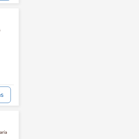
s
ás
aría