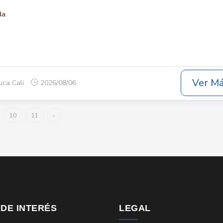
da.
Ver M
uca Cali
2026/08/06
10
11
›
 DE INTERÉS
LEGAL