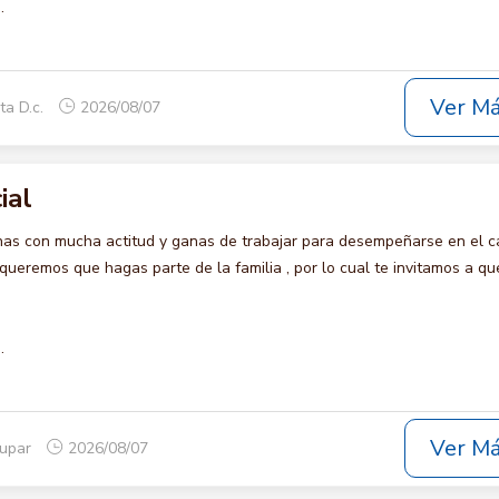
.
Ver M
ta D.c.
2026/08/07
ial
s con mucha actitud y ganas de trabajar para desempeñarse en el c
remos que hagas parte de la familia , por lo cual te invitamos a qu
.
Ver M
dupar
2026/08/07