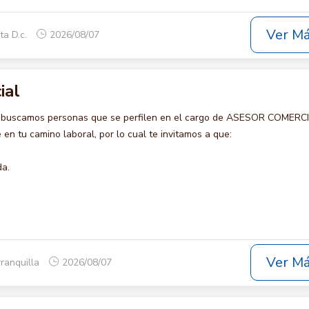
Ver M
ta D.c.
2026/08/07
ial
o buscamos personas que se perfilen en el cargo de ASESOR COMERCI
en tu camino laboral, por lo cual te invitamos a que:
da.
Ver M
rranquilla
2026/08/07