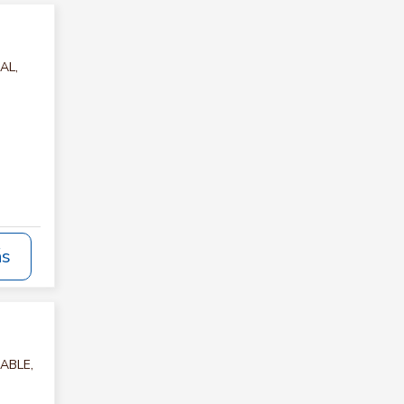
AL,
ás
TABLE,