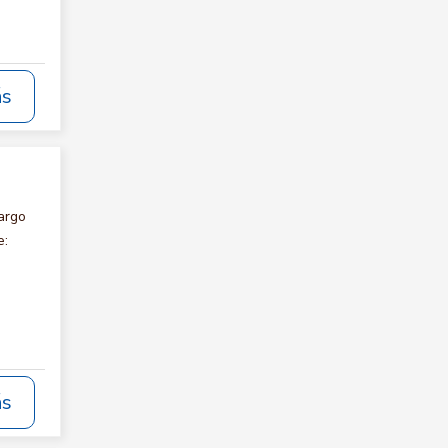
ás
argo
e:
ás