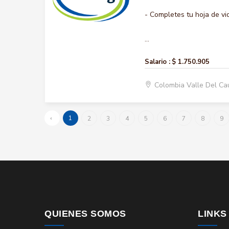
- Completes tu hoja de vi
...
Salario :
$ 1.750.905
Colombia Valle Del Ca
‹
1
2
3
4
5
6
7
8
9
QUIENES SOMOS
LINKS