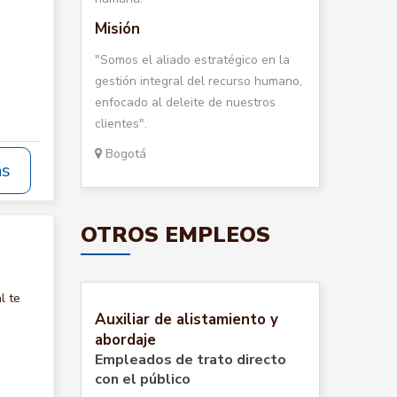
Misión
"Somos el aliado estratégico en la
gestión integral del recurso humano,
enfocado al deleite de nuestros
clientes".
Bogotá
ás
OTROS EMPLEOS
l te
Auxiliar de alistamiento y
abordaje
Empleados de trato directo
con el público