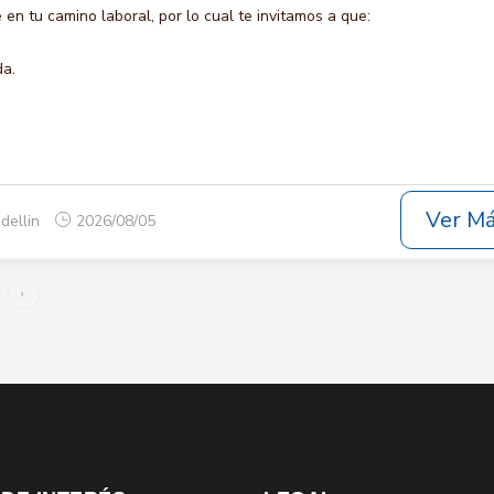
en tu camino laboral, por lo cual te invitamos a que:
da.
Ver M
dellin
2026/08/05
›