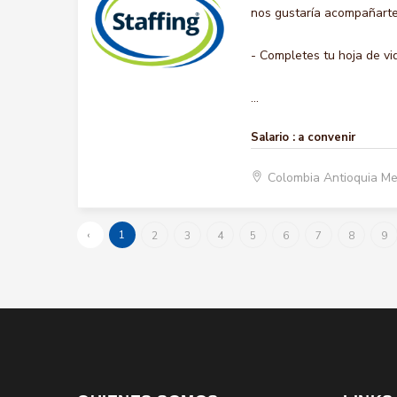
nos gustaría acompañarte 
- Completes tu hoja de vi
...
Salario :
a convenir
Colombia Antioquia Me
‹
1
2
3
4
5
6
7
8
9