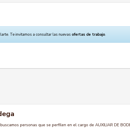
larte. Te invitamos a consultar las nuevas
ofertas de trabajo
.
odega
o buscamos personas que se perfilen en el cargo de AUXILIAR DE BO