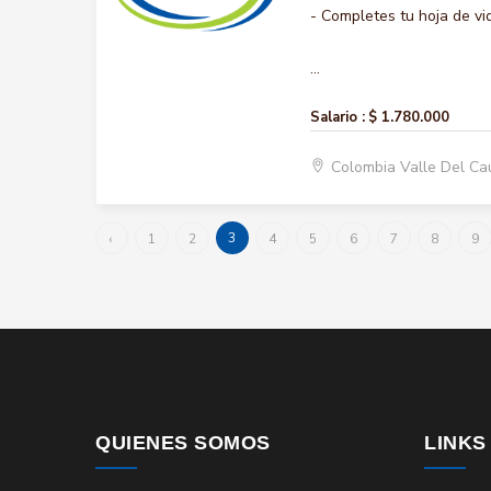
- Completes tu hoja de vi
...
Salario :
$ 1.780.000
Colombia Valle Del Ca
3
‹
1
2
4
5
6
7
8
9
QUIENES SOMOS
LINKS