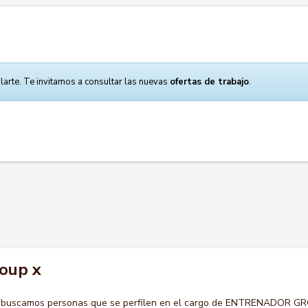
larte. Te invitamos a consultar las nuevas
ofertas de trabajo
.
oup x
o buscamos personas que se perfilen en el cargo de ENTRENADOR G