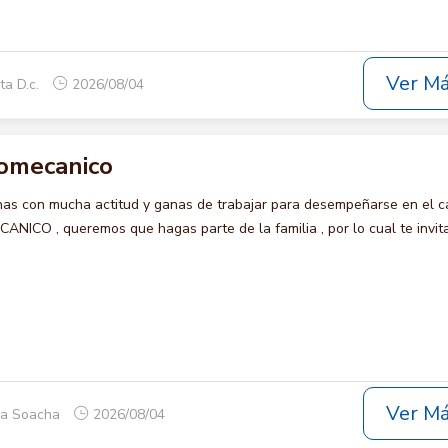
Ver M
ta D.c.
2026/08/04
romecanico
s con mucha actitud y ganas de trabajar para desempeñarse en el c
CO , queremos que hagas parte de la familia , por lo cual te invi
Ver M
ca Soacha
2026/08/04