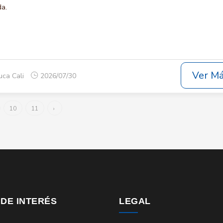
da.
Ver M
uca Cali
2026/07/30
10
11
›
 DE INTERÉS
LEGAL