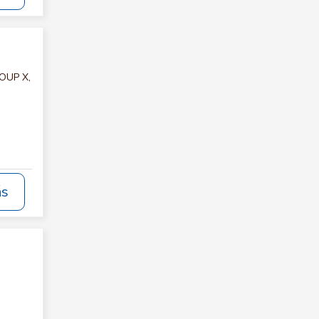
ROUP X,
ás